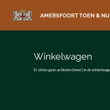
Ga
direct
AMERSFOORT TOEN & NU
naar
de
hoofdinhoud
Winkelwagen
Er zitten geen artikelen (meer) in de winkelwag